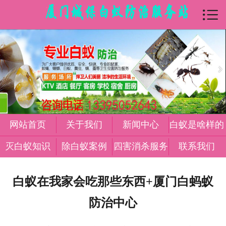

首页

关于我们
新闻中心
白蚁是怎么样
灭白蚁知识
网站首页
关于我们
新闻中心
白蚁是啥样的
除白蚁案例
灭白蚁知识
除白蚁案例
四害消杀服务
联系我们
四害消杀服务
白蚁在我家会吃那些东西+厦门白蚂蚁
在线留言
防治中心
联系我们