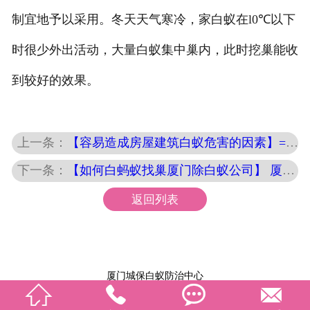
制宜地予以采用。冬天天气寒冷，家白蚁在l0℃以下
时很少外出活动，大量白蚁集中巢内，此时挖巢能收
到较好的效果。
上一条：
【容易造成房屋建筑白蚁危害的因素】=厦门消杀白蚁公司
下一条：
【如何白蚂蚁找巢厦门除白蚁公司】 厦门白蚁防治站
返回列表
厦门城保白蚁防治中心




手机：
13395052643
服务范围：海沧、 思明区、开元区、杏林区、湖里区、集美区、同安