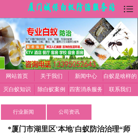

首页

关于我们
新闻中心
白蚁是怎么样
灭白蚁知识
网站首页
关于我们
新闻中心
白蚁是啥样的
除白蚁案例
灭白蚁知识
除白蚁案例
四害消杀服务
联系我们
四害消杀服务
行业新闻
公司资讯
在线留言
*厦门市湖里区'本地'白蚁防治治理“师
联系我们