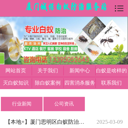

首页

关于我们
新闻中心
白蚁是怎么样
灭白蚁知识
网站首页
关于我们
新闻中心
白蚁是啥样的
除白蚁案例
灭白蚁知识
除白蚁案例
四害消杀服务
联系我们
四害消杀服务
行业新闻
公司资讯
在线留言
【本地+】厦门思明区白蚁防治中心电话【133-9505-2643】上门灭白蚁
2025-03-09
联系我们