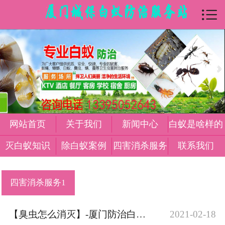

首页

关于我们
新闻中心
白蚁是怎么样
灭白蚁知识
网站首页
关于我们
新闻中心
白蚁是啥样的
除白蚁案例
灭白蚁知识
除白蚁案例
四害消杀服务
联系我们
四害消杀服务
四害消杀服务1
在线留言
【臭虫怎么消灭】-厦门防治白蚁害虫
2021-02-18
联系我们