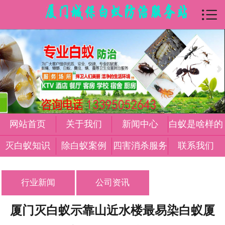

首页

关于我们
新闻中心
白蚁是怎么样
灭白蚁知识
网站首页
关于我们
新闻中心
白蚁是啥样的
除白蚁案例
灭白蚁知识
除白蚁案例
四害消杀服务
联系我们
四害消杀服务
行业新闻
公司资讯
在线留言
厦门灭白蚁示靠山近水楼最易染白蚁厦
联系我们