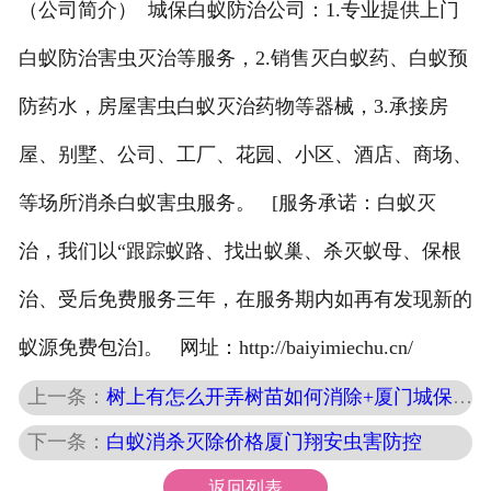
（公司简介） 城保白蚁防治公司：1.专业提供上门
白蚁防治害虫灭治等服务，2.销售灭白蚁药、白蚁预
防药水，房屋害虫白蚁灭治药物等器械，3.承接房
屋、别墅、公司、工厂、花园、小区、酒店、商场、
等场所消杀白蚁害虫服务。 [服务承诺：白蚁灭
治，我们以“跟踪蚁路、找出蚁巢、杀灭蚁母、保根
治、受后免费服务三年，在服务期内如再有发现新的
蚁源免费包治]。 网址：http://baiyimiechu.cn/
上一条：
树上有怎么开弄树苗如何消除+厦门城保市消杀白蚁站解
下一条：
白蚁消杀灭除价格厦门翔安虫害防控
返回列表